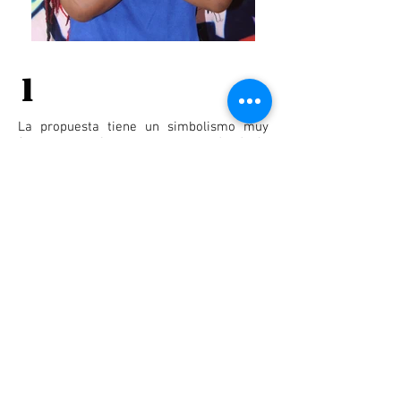
1
La propuesta tiene un simbolismo muy
fuerte en varios momentos en donde la
corporeidad y la puesta en escena narran
de manera simbólica la violencia, arte y la
esperanza, momentos como la unión en el
ritmo de la víctima y los victimarios hace
que la esperanza se represente, así como
cuando se le da vuelta a los que están en
el poder pero todo vuelve a estar como
esta.
V. A. E
(Violencia, arte
y esperanza).