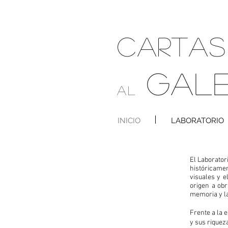
CARTA
GAL
AL
INICIO
LABORATORIO
E
l Laborator
históricamen
visuales y 
origen a obr
memoria y la
Frente a la e
y sus riquez