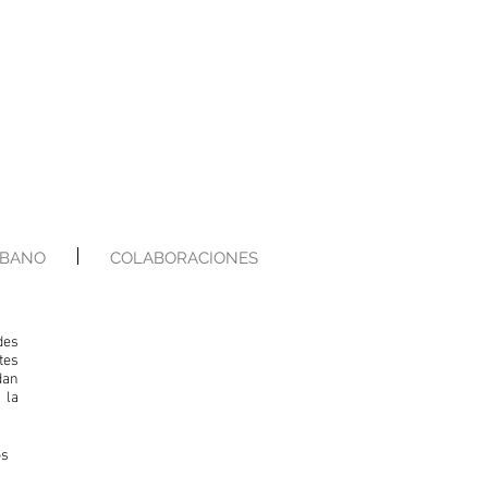
RBANO
COLABORACIONES
des
tes
dan
 la
os