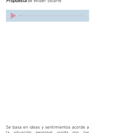
Propuesta
de Wilber Solarte
Se basa en ideas y sentimientos acorde a
la situación personal vivida por los